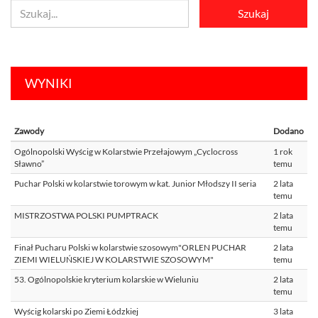
WYNIKI
Zawody
Dodano
Ogólnopolski Wyścig w Kolarstwie Przełajowym „Cyclocross
1 rok
Sławno”
temu
Puchar Polski w kolarstwie torowym w kat. Junior Młodszy II seria
2 lata
temu
MISTRZOSTWA POLSKI PUMPTRACK
2 lata
temu
Finał Pucharu Polski w kolarstwie szosowym"ORLEN PUCHAR
2 lata
ZIEMI WIELUŃSKIEJ W KOLARSTWIE SZOSOWYM"
temu
53. Ogólnopolskie kryterium kolarskie w Wieluniu
2 lata
temu
Wyścig kolarski po Ziemi Łódzkiej
3 lata