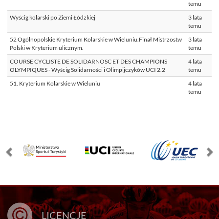
temu
Wyścig kolarski po Ziemi Łódzkiej
3 lata
temu
52 Ogólnopolskie Kryterium Kolarskie w Wieluniu.Finał Mistrzostw
3 lata
Polski w Kryterium ulicznym.
temu
COURSE CYCLISTE DE SOLIDARNOSC ET DES CHAMPIONS
4 lata
OLYMPIQUES - Wyścig Solidarności i Olimpijczyków UCI 2.2
temu
51. Kryterium Kolarskie w Wieluniu
4 lata
temu
LICENCJE